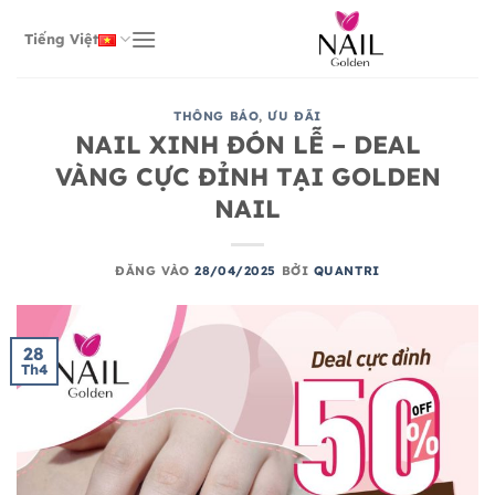
Bỏ
qua
Tiếng Việt
nội
dung
THÔNG BÁO
,
ƯU ĐÃI
NAIL XINH ĐÓN LỄ – DEAL
VÀNG CỰC ĐỈNH TẠI GOLDEN
NAIL
ĐĂNG VÀO
28/04/2025
BỞI
QUANTRI
28
Th4