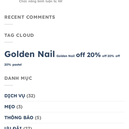
ở
Chức năng bình luận bị tắt
SAU
BI
NAIL
KHI
NUDE
LÀM
NHẸ
RECENT COMMENTS
NAIL
NHÀNG
TẠI
–
GOLDEN
DỄ
NAIL
TAG CLOUD
PHỐI,
LÀ…
CỰC
SANG
Golden Nail
off 20%
Golden Nail
off 20%
off
20%
pastel
DANH MỤC
DỊCH VỤ
(32)
MẸO
(3)
THÔNG BÁO
(5)
ƯU ĐÃI
(27)