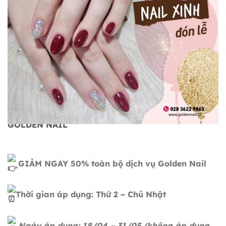
NAIL XINH ĐÓN LỄ – DEAL VÀNG CỰC ĐỈNH TẠI
GOLDEN NAIL
GIẢM NGAY 50% toàn bộ dịch vụ Golden Nail
Thời gian áp dụng: Thứ 2 ~ Chủ Nhật
Ngày áp dụng: 18/04 ~ 31/05 (không áp dụng