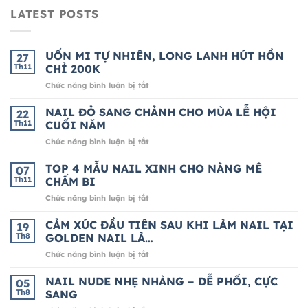
LATEST POSTS
UỐN MI TỰ NHIÊN, LONG LANH HÚT HỒN
27
Th11
CHỈ 200K
ở
Chức năng bình luận bị tắt
UỐN
MI
NAIL ĐỎ SANG CHẢNH CHO MÙA LỄ HỘI
22
TỰ
Th11
CUỐI NĂM
NHIÊN,
ở
Chức năng bình luận bị tắt
LONG
NAIL
LANH
ĐỎ
TOP 4 MẪU NAIL XINH CHO NÀNG MÊ
HÚT
07
SANG
HỒN
Th11
CHẤM BI
CHẢNH
CHỈ
ở
Chức năng bình luận bị tắt
CHO
200K
TOP
MÙA
4
CẢM XÚC ĐẦU TIÊN SAU KHI LÀM NAIL TẠI
LỄ
19
MẪU
HỘI
Th8
GOLDEN NAIL LÀ…
NAIL
CUỐI
ở
Chức năng bình luận bị tắt
XINH
NĂM
CẢM
CHO
XÚC
NAIL NUDE NHẸ NHÀNG – DỄ PHỐI, CỰC
NÀNG
05
ĐẦU
MÊ
Th8
SANG
TIÊN
CHẤM