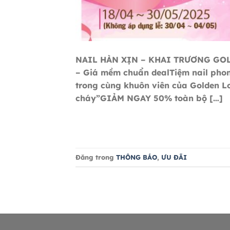
NAIL HÀN XỊN – KHAI TRƯƠNG GOL
– Giá mềm chuẩn dealTiệm nail phon
trong cùng khuôn viên của Golden Lo
cháy”GIẢM NGAY 50% toàn bộ […]
Đăng trong
THÔNG BÁO
,
ƯU ĐÃI