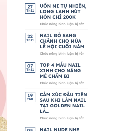
UỐN MI TỰ NHIÊN,
27
Th11
LONG LANH HÚT
HỒN CHỈ 200K
ở
Chức năng bình luận bị tắt
UỐN
MI
NAIL ĐỎ SANG
22
TỰ
Th11
CHẢNH CHO MÙA
NHIÊN,
LỄ HỘI CUỐI NĂM
LONG
ở
Chức năng bình luận bị tắt
LANH
NAIL
HÚT
ĐỎ
HỒN
TOP 4 MẪU NAIL
07
SANG
CHỈ
Th11
XINH CHO NÀNG
CHẢNH
200K
MÊ CHẤM BI
CHO
ở
Chức năng bình luận bị tắt
MÙA
TOP
LỄ
4
HỘI
CẢM XÚC ĐẦU TIÊN
19
MẪU
CUỐI
Th8
SAU KHI LÀM NAIL
NAIL
NĂM
TẠI GOLDEN NAIL
XINH
LÀ…
CHO
NÀNG
ở
Chức năng bình luận bị tắt
MÊ
CẢM
CHẤM
XÚC
NAIL NUDE NHẸ
05