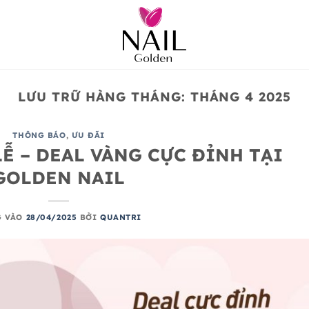
LƯU TRỮ HÀNG THÁNG:
THÁNG 4 2025
THÔNG BÁO
,
ƯU ĐÃI
Ễ – DEAL VÀNG CỰC ĐỈNH TẠI
GOLDEN NAIL
G VÀO
28/04/2025
BỞI
QUANTRI