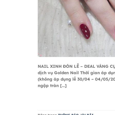
NAIL XINH ĐÓN LỄ – DEAL VÀNG C
dịch vụ Golden Nail Thời gian áp dụ
(không áp dụng lễ 30/04 ~ 04/05/2
ngập tràn […]
Đăng trong
THÔNG BÁO
,
ƯU ĐÃI