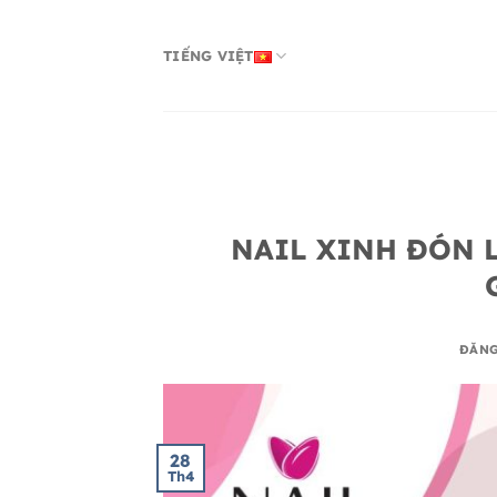
Bỏ
qua
TIẾNG VIỆT
nội
dung
NAIL XINH ĐÓN L
ĐĂN
28
Th4