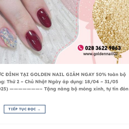
ỰC ĐỈNH TẠI GOLDEN NAIL GIẢM NGAY 50% toàn bộ
ng: Thứ 2 ~ Chủ Nhật Ngày áp dụng: 18/04 ~ 31/05
025) ———————– Tặng nàng bộ móng xinh, tự tin đón 
TIẾP TỤC ĐỌC
→