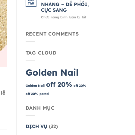
BI
ĐẦU
Th8
NHÀNG – DỄ PHỐI,
TIÊN
CỰC SANG
SAU
ở
Chức năng bình luận bị tắt
KHI
NAIL
LÀM
NUDE
NAIL
NHẸ
TẠI
RECENT COMMENTS
NHÀNG
GOLDEN
–
NAIL
DỄ
LÀ…
TAG CLOUD
PHỐI,
CỰC
SANG
Golden Nail
off 20%
Golden Nail
off 20%
lễ
off 20%
pastel
DANH MỤC
DỊCH VỤ
(32)