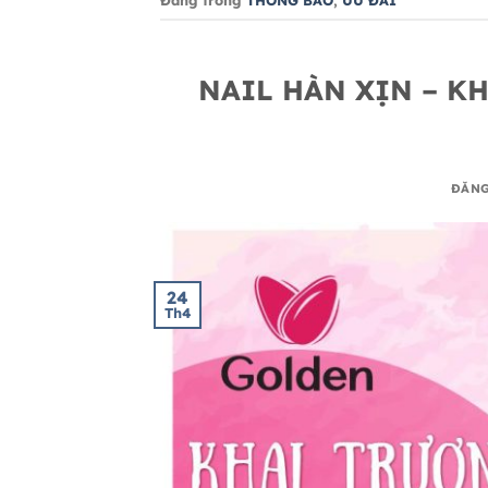
NAIL HÀN XỊN – K
ĐĂN
24
Th4