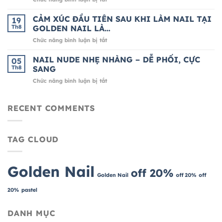
CHO
200K
TOP
MÙA
4
CẢM XÚC ĐẦU TIÊN SAU KHI LÀM NAIL TẠI
LỄ
19
MẪU
HỘI
Th8
GOLDEN NAIL LÀ…
NAIL
CUỐI
ở
Chức năng bình luận bị tắt
XINH
NĂM
CẢM
CHO
XÚC
NAIL NUDE NHẸ NHÀNG – DỄ PHỐI, CỰC
NÀNG
05
ĐẦU
MÊ
Th8
SANG
TIÊN
CHẤM
ở
Chức năng bình luận bị tắt
SAU
BI
NAIL
KHI
NUDE
LÀM
NHẸ
RECENT COMMENTS
NAIL
NHÀNG
TẠI
–
GOLDEN
DỄ
NAIL
TAG CLOUD
PHỐI,
LÀ…
CỰC
SANG
Golden Nail
off 20%
Golden Nail
off 20%
off
20%
pastel
DANH MỤC