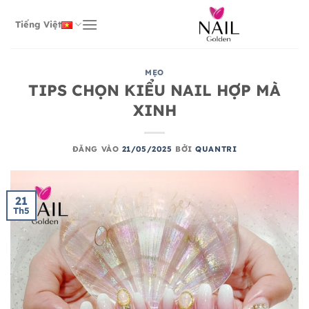
Bỏ
qua
Tiếng Việt
nội
dung
MẸO
TIPS CHỌN KIỂU NAIL HỢP MÀ
XINH
ĐĂNG VÀO
21/05/2025
BỞI
QUANTRI
21
Th5