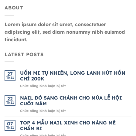
ABOUT
Lorem ipsum dolor sit amet, consectetuer
adipiscing elit, sed diam nonummy nibh euismod
tincidunt.
LATEST POSTS
UỐN MI TỰ NHIÊN, LONG LANH HÚT HỒN
27
Th11
CHỈ 200K
ở
Chức năng bình luận bị tắt
UỐN
MI
NAIL ĐỎ SANG CHẢNH CHO MÙA LỄ HỘI
22
TỰ
Th11
CUỐI NĂM
NHIÊN,
ở
Chức năng bình luận bị tắt
LONG
NAIL
LANH
ĐỎ
TOP 4 MẪU NAIL XINH CHO NÀNG MÊ
HÚT
07
SANG
HỒN
Th11
CHẤM BI
CHẢNH
CHỈ
ở
Chức năng bình luận bị tắt