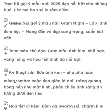
Trọn bộ gợi ý mẫu nail 2025 đẹp nổi bật cho những
buổi tiệc mà bạn sẽ là tâm điểm.
𝐆𝐨𝐥𝐝𝐞𝐧 𝐍𝐚𝐢𝐥 gợi ý mẫu nail Glam Night – Lấp lánh
đêm tiệc – Mang đến vẻ đẹp sang trọng, cuốn hút
với:
Tone màu chủ đạo: Gam màu ánh kim, nhũ bạc,
vàng hồng và họa tiết đính đá nổi bật.
Kỹ thuật sơn: Sơn ánh kim – nhũ phủ toàn
móng/ombre hoặc đơn giản là nail tráng gương
bóng mịn như mặt kính, phản chiếu ánh sáng ấn
tượng dưới đèn tiệc
Họa tiết đi kèm: Đính đá Swarovski, charm kim