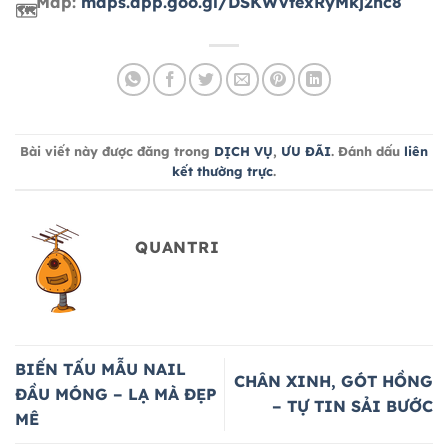
Map:
maps.app.goo.gl/DSKWVtexRyMkj2hc8
Bài viết này được đăng trong
DỊCH VỤ
,
ƯU ĐÃI
. Đánh dấu
liên
kết thường trực
.
QUANTRI
BIẾN TẤU MẪU NAIL
CHÂN XINH, GÓT HỒNG
ĐẦU MÓNG – LẠ MÀ ĐẸP
– TỰ TIN SẢI BƯỚC
MÊ