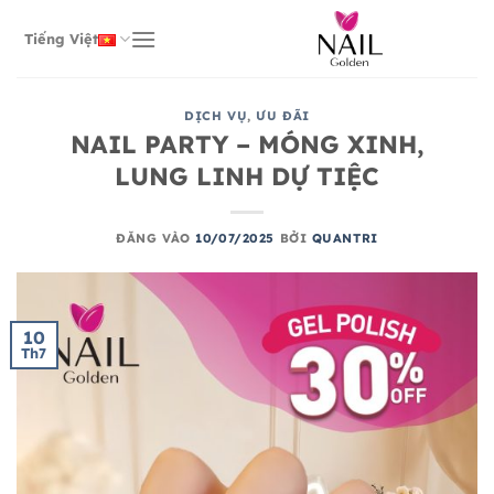
Bỏ
qua
Tiếng Việt
nội
dung
DỊCH VỤ
,
ƯU ĐÃI
NAIL PARTY – MÓNG XINH,
LUNG LINH DỰ TIỆC
ĐĂNG VÀO
10/07/2025
BỞI
QUANTRI
10
Th7