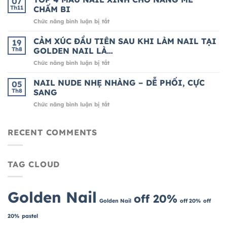
07
SANG
HỒN
Th11
CHẤM BI
CHẢNH
CHỈ
ở
Chức năng bình luận bị tắt
CHO
200K
TOP
MÙA
4
CẢM XÚC ĐẦU TIÊN SAU KHI LÀM NAIL TẠI
LỄ
19
MẪU
HỘI
Th8
GOLDEN NAIL LÀ…
NAIL
CUỐI
ở
Chức năng bình luận bị tắt
XINH
NĂM
CẢM
CHO
XÚC
NAIL NUDE NHẸ NHÀNG – DỄ PHỐI, CỰC
NÀNG
05
ĐẦU
MÊ
Th8
SANG
TIÊN
CHẤM
ở
Chức năng bình luận bị tắt
SAU
BI
NAIL
KHI
NUDE
LÀM
NHẸ
RECENT COMMENTS
NAIL
NHÀNG
TẠI
–
GOLDEN
DỄ
NAIL
TAG CLOUD
PHỐI,
LÀ…
CỰC
SANG
Golden Nail
off 20%
Golden Nail
off 20%
off
20%
pastel