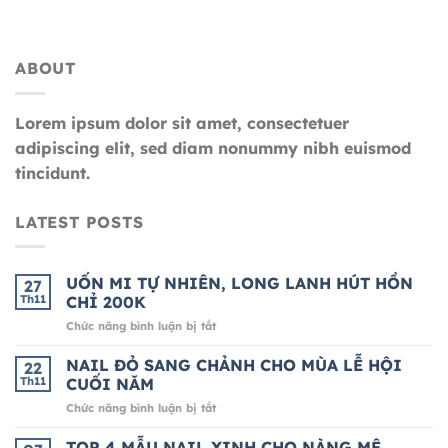
ABOUT
Lorem ipsum dolor sit amet, consectetuer
adipiscing elit, sed diam nonummy nibh euismod
tincidunt.
LATEST POSTS
UỐN MI TỰ NHIÊN, LONG LANH HÚT HỒN
27
Th11
CHỈ 200K
ở
Chức năng bình luận bị tắt
UỐN
MI
NAIL ĐỎ SANG CHẢNH CHO MÙA LỄ HỘI
22
TỰ
Th11
CUỐI NĂM
NHIÊN,
ở
Chức năng bình luận bị tắt
LONG
NAIL
LANH
ĐỎ
TOP 4 MẪU NAIL XINH CHO NÀNG MÊ
HÚT