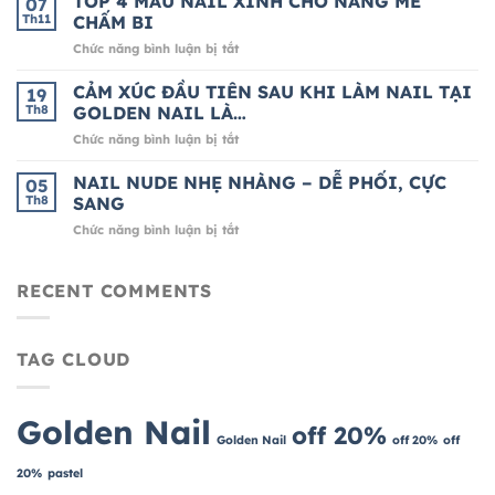
TOP 4 MẪU NAIL XINH CHO NÀNG MÊ
07
SANG
HỒN
Th11
CHẤM BI
CHẢNH
CHỈ
ở
Chức năng bình luận bị tắt
CHO
200K
TOP
MÙA
4
CẢM XÚC ĐẦU TIÊN SAU KHI LÀM NAIL TẠI
LỄ
19
MẪU
HỘI
Th8
GOLDEN NAIL LÀ…
NAIL
CUỐI
ở
Chức năng bình luận bị tắt
XINH
NĂM
CẢM
CHO
XÚC
NAIL NUDE NHẸ NHÀNG – DỄ PHỐI, CỰC
NÀNG
05
ĐẦU
MÊ
Th8
SANG
TIÊN
CHẤM
ở
Chức năng bình luận bị tắt
SAU
BI
NAIL
KHI
NUDE
LÀM
NHẸ
RECENT COMMENTS
NAIL
NHÀNG
TẠI
–
GOLDEN
DỄ
NAIL
TAG CLOUD
PHỐI,
LÀ…
CỰC
SANG
Golden Nail
off 20%
Golden Nail
off 20%
off
20%
pastel