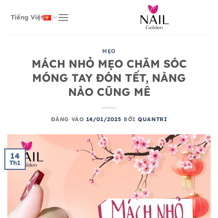
Bỏ
qua
Tiếng Việt
nội
dung
MẸO
MÁCH NHỎ MẸO CHĂM SÓC
MÓNG TAY ĐÓN TẾT, NÀNG
NÀO CŨNG MÊ
ĐĂNG VÀO
14/01/2025
BỞI
QUANTRI
14
Th1