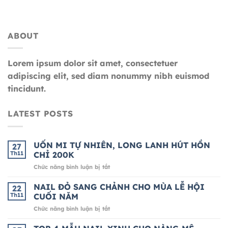
ABOUT
Lorem ipsum dolor sit amet, consectetuer
adipiscing elit, sed diam nonummy nibh euismod
tincidunt.
LATEST POSTS
UỐN MI TỰ NHIÊN, LONG LANH HÚT HỒN
27
Th11
CHỈ 200K
ở
Chức năng bình luận bị tắt
UỐN
MI
NAIL ĐỎ SANG CHẢNH CHO MÙA LỄ HỘI
22
TỰ
Th11
CUỐI NĂM
NHIÊN,
ở
Chức năng bình luận bị tắt
LONG
NAIL
LANH
ĐỎ
HÚT