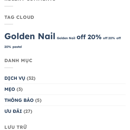
NHÀNG
TẠI
–
GOLDEN
DỄ
NAIL
TAG CLOUD
PHỐI,
LÀ…
CỰC
SANG
Golden Nail
off 20%
Golden Nail
off 20%
off
20%
pastel
DANH MỤC
DỊCH VỤ
(32)
MẸO
(3)
THÔNG BÁO
(5)
ƯU ĐÃI
(27)
LƯU TRỮ