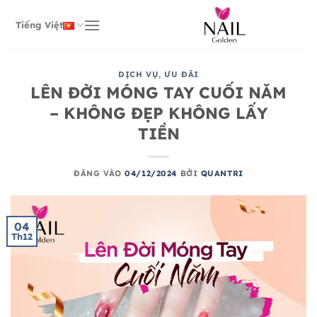
Bỏ
qua
Tiếng Việt
nội
dung
DỊCH VỤ
,
ƯU ĐÃI
LÊN ĐỜI MÓNG TAY CUỐI NĂM
– KHÔNG ĐẸP KHÔNG LẤY
TIỀN
ĐĂNG VÀO
04/12/2024
BỞI
QUANTRI
04
Th12