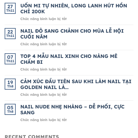
UỐN MI TỰ NHIÊN, LONG LANH HÚT HỒN
27
Th11
CHỈ 200K
ở
Chức năng bình luận bị tắt
UỐN
MI
NAIL ĐỎ SANG CHẢNH CHO MÙA LỄ HỘI
22
TỰ
Th11
CUỐI NĂM
NHIÊN,
ở
Chức năng bình luận bị tắt
LONG
NAIL
LANH
ĐỎ
TOP 4 MẪU NAIL XINH CHO NÀNG MÊ
HÚT
07
SANG
HỒN
Th11
CHẤM BI
CHẢNH
CHỈ
ở
Chức năng bình luận bị tắt
CHO
200K
TOP
MÙA
4
CẢM XÚC ĐẦU TIÊN SAU KHI LÀM NAIL TẠI
LỄ
19
MẪU
HỘI
Th8
GOLDEN NAIL LÀ…
NAIL
CUỐI
ở
Chức năng bình luận bị tắt
XINH
NĂM
CẢM
CHO
XÚC
NAIL NUDE NHẸ NHÀNG – DỄ PHỐI, CỰC
NÀNG
05
ĐẦU
MÊ
Th8
SANG
TIÊN
CHẤM
ở
Chức năng bình luận bị tắt
SAU
BI
NAIL
KHI
NUDE
LÀM
NHẸ
RECENT COMMENTS
NAIL