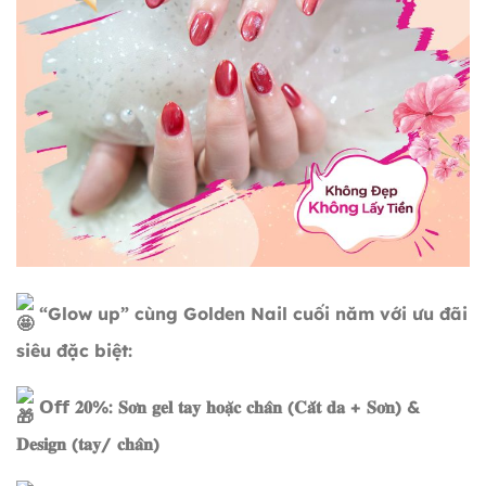
“Glow up” cùng Golden Nail cuối năm với ưu đãi
siêu đặc biệt:
𝗢𝗳𝗳 𝟐𝟎%: 𝐒𝐨̛𝐧 𝐠𝐞𝐥 𝐭𝐚𝐲 𝐡𝐨𝐚̣̆𝐜 𝐜𝐡𝐚̂𝐧 (𝐂𝐚̆́𝐭 𝐝𝐚 + 𝐒𝐨̛𝐧) &
𝐃𝐞𝐬𝐢𝐠𝐧 (𝐭𝐚𝐲/ 𝐜𝐡𝐚̂𝐧)