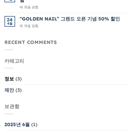
딜
일,
아
에 댓글 닫힘
해
름
피
다
무
“GOLDEN NAIL” 그랜드 오픈 기념 50% 할인
24
운
드
4월
“GOLDEN
에 댓글 닫힘
연
젤
NAIL”
말
네
그
연
일
랜
RECENT COMMENTS
시
30%
드
네
할
오
일
인!
픈
–
카테고리
기
골
념
든
50%
네
할
일
정보
(3)
인
의
특
제안
(3)
별
한
골
보관함
든
딜
2025년 6월
(1)