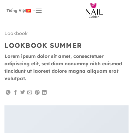
Bỏ
qua
Tiếng Việt
nội
dung
Lookbook
LOOKBOOK SUMMER
Lorem ipsum dolor sit amet, consectetuer
adipiscing elit, sed diam nonummy nibh euismod
tincidunt ut laoreet dolore magna aliquam erat
volutpat.